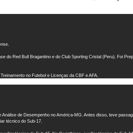
nse.
o Red Bull Bragantino e do Club Sporting Cristal (Peru). Foi Prepa
Treinamento no Futebol e Licenças da CBF e AFA.
de Análise de Desempenho no América-MG. Antes disso, teve passag
liar técnico do Sub-17.