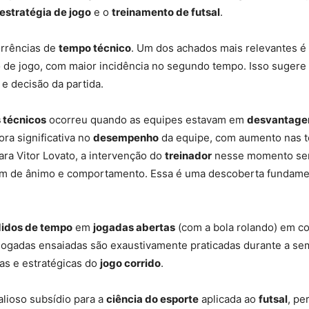
estratégia de jogo
e o
treinamento de futsal
.
orrências de
tempo técnico
. Um dos achados mais relevantes 
do de jogo, com maior incidência no segundo tempo. Isso suger
 decisão da partida.
 técnicos
ocorreu quando as equipes estavam em
desvantag
a significativa no
desempenho
da equipe, com aumento nas te
ara Vitor Lovato, a intervenção do
treinador
nesse momento serv
m de ânimo e comportamento. Essa é uma descoberta fundame
idos de tempo
em
jogadas abertas
(com a bola rolando) em c
 jogadas ensaiadas são exaustivamente praticadas durante a se
cas e estratégicas do
jogo corrido
.
lioso subsídio para a
ciência do esporte
aplicada ao
futsal
, pe