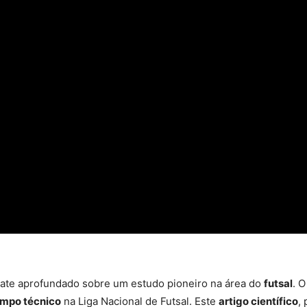
ate aprofundado sobre um estudo pioneiro na área do
futsal
. 
empo técnico
na Liga Nacional de Futsal. Este
artigo científico
,