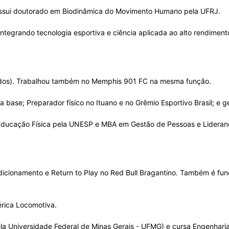
ossui doutorado em Biodinâmica do Movimento Humano pela UFRJ.
 integrando tecnologia esportiva e ciência aplicada ao alto rendiment
nidos). Trabalhou também no Memphis 901 FC na mesma função.
na base; Preparador físico no Ituano e no Grêmio Esportivo Brasil; e 
ducação Física pela UNESP e MBA em Gestão de Pessoas e Liderança
cionamento e Return to Play no Red Bull Bragantino. Também é funda
érica Locomotiva.
la Universidade Federal de Minas Gerais - UFMG) e cursa Engenhari