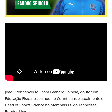
João Vitor conversou com Leandro Spinola, doutor em
Educação Física, trabalhou no Corinthians e atualmente é
Head of Sports Science no Memphis FC do Tennessee,
Estados Unidos.