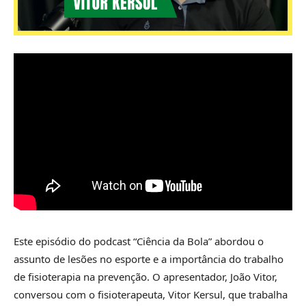
Este episódio do podcast “Ciência da Bola” abordou o
assunto de lesões no esporte e a importância do trabalho
de fisioterapia na prevenção. O apresentador, João Vitor,
conversou com o fisioterapeuta, Vitor Kersul, que trabalha