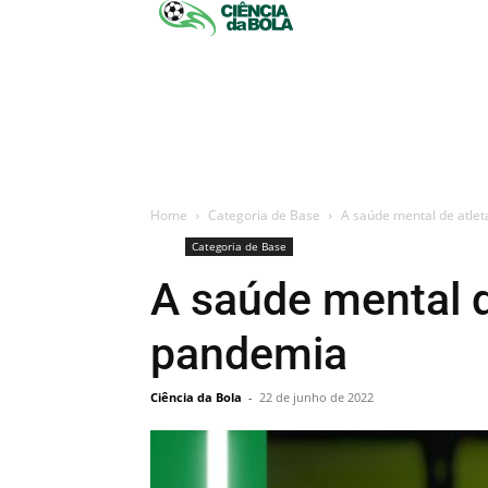
Home
Categoria de Base
A saúde mental de atlet
Categoria de Base
A saúde mental d
pandemia
Ciência da Bola
-
22 de junho de 2022