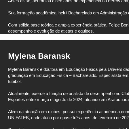
Antes disso, acumulou cinco anos de experiência na Ferroviári
Sua formação acadêmica inclui Bacharelado em Administração
Com sólida base teórica e ampla experiência prática, Felipe Bonh
desempenho e evolução de atletas e equipes.
Mylena Baransk
Mylena Baransk é doutora em Educação Física pela Universida
graduação em Educação Física – Bacharelado. Especialista em
futebol.
Atualmente, exerce a função de analista de desempenho no Club
Esportes entre março e agosto de 2024, atuando em Araraquara
Além da atuação em clubes, possui experiência acadêmica como 
UNIFATEB, onde atuou por quase três anos, de fevereiro de 20