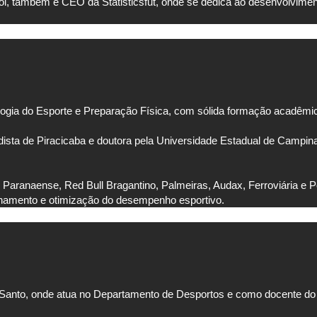
, também é CEO da Statisticsfut, onde se dedica ao desenvolvimento
ologia do Esporte e Preparação Física, com sólida formação acadêmica
sta de Piracicaba e doutora pela Universidade Estadual de Campina
 Paranaense, Red Bull Bragantino, Palmeiras, Audax, Ferroviária e Po
nhamento e otimização do desempenho esportivo.
ito Santo, onde atua no Departamento de Desportos e como docente