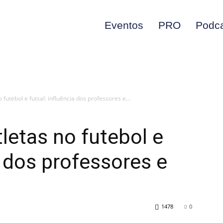
Eventos
PRO
Podc
futebol e futsal: influência dos professores e...
letas no futebol e
a dos professores e
1478
0