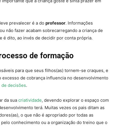
importante que a criança goste e sinta prazer em
deve prevalecer é a do
professor
. Informações
 ou não fazer acabam sobrecarregando a criança de
 é dito, ao invés de decidir por conta própria.
processo de formação
nsáveis para que seus filhos(as) tornem-se craques, e
 o excesso de cobrança influencia no desenvolvimento
 de decisões
.
ar da sua
criatividade
, devendo explorar o espaço com
desenvolvimento terá. Muitas vezes os pais ditam as
dores(as), o que não é apropriado por todas as
a pelo conhecimento ou a organização do treino que o