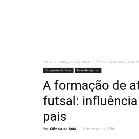
Início
Categoria de Base
A formação de atletas no 
Categoria de Base
Interdisciplinar
A formação de at
futsal: influênci
pais
Por
Ciência da Bola
-
13 de março de 2024