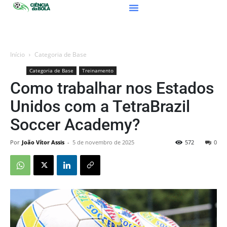
Início
Categoria de Base
Categoria de Base
Treinamento
Como trabalhar nos Estados
Unidos com a TetraBrazil
Soccer Academy?
Por
João Vítor Assis
-
5 de novembro de 2025
572
0