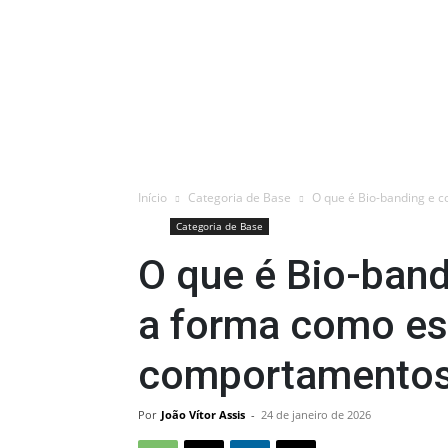
Início
Categoria de Base
O que é Bio-banding e c
Categoria de Base
O que é Bio-ban
a forma como es
comportamentos
Por
João Vítor Assis
-
24 de janeiro de 2026