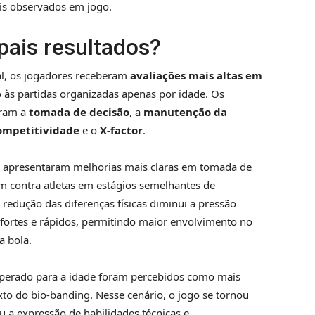
is observados em jogo.
pais resultados?
al, os jogadores receberam
avaliações mais altas em
s partidas organizadas apenas por idade. Os
oram a
tomada de decisão
, a
manutenção da
ompetitividade
e o
X-factor
.
 apresentaram melhorias mais claras em tomada de
m contra atletas em estágios semelhantes de
 redução das diferenças físicas diminui a pressão
fortes e rápidos, permitindo maior envolvimento no
a bola.
sperado para a idade foram percebidos como mais
exto do bio-banding. Nesse cenário, o jogo se tornou
u a expressão de habilidades técnicas e